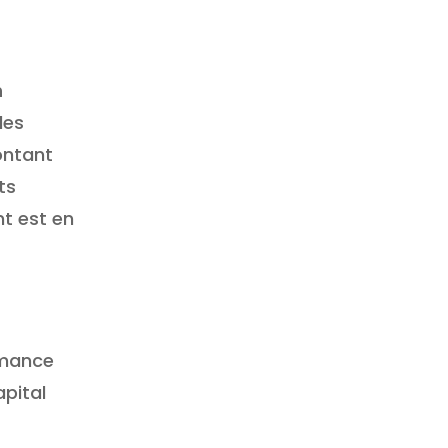
n
des
ontant
ts
nt est en
rmance
apital