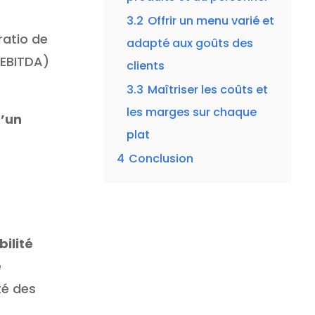
3.2
Offrir un menu varié et
ratio de
adapté aux goûts des
(EBITDA)
clients
3.3
Maîtriser les coûts et
les marges sur chaque
d’un
plat
4
Conclusion
bilité
e
ité des