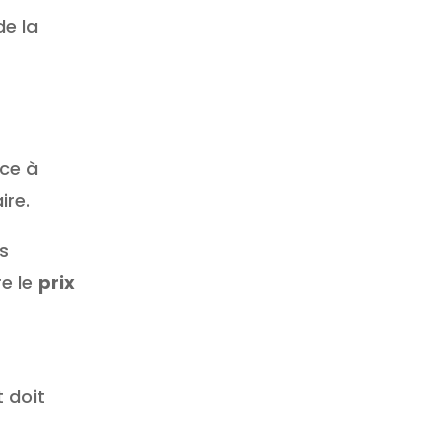
e la
ce à
ire.
s
re le
prix
t doit