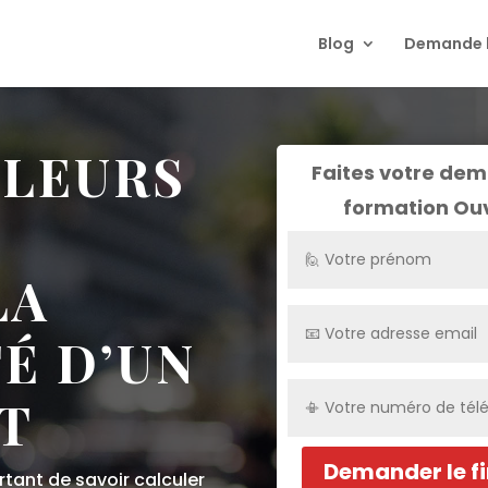
Blog
Demande l
LLEURS
Faites votre dem
formation
Ouv
LA
É D’UN
T
Demander le f
ortant de savoir calculer