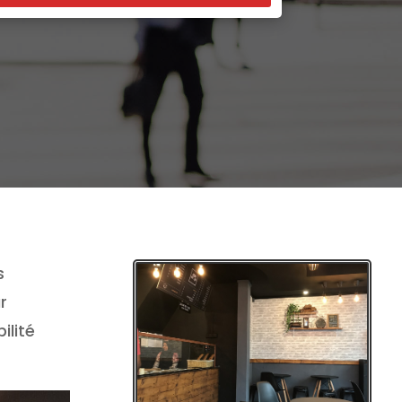
s
r
ilité