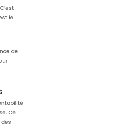
 C’est
est le
ance de
our
s
ntabilité
se. Ce
l des